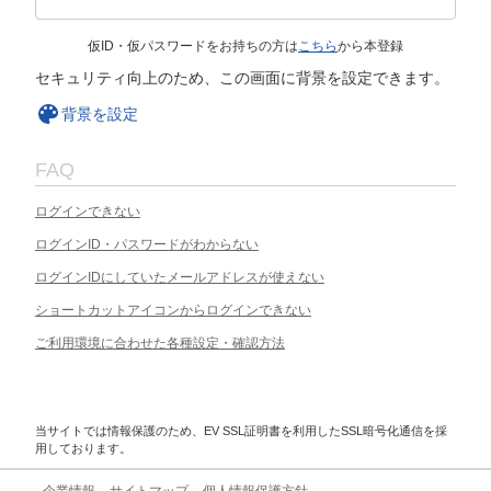
仮ID・仮パスワードをお持ちの方は
こちら
から本登録
セキュリティ向上のため、この画面に背景を設定できます。
背景を設定
FAQ
ログインできない
ログインID・パスワードがわからない
ログインIDにしていたメールアドレスが使えない
ショートカットアイコンからログインできない
ご利用環境に合わせた各種設定・確認方法
当サイトでは情報保護のため、EV SSL証明書を利用したSSL暗号化通信を採
用しております。