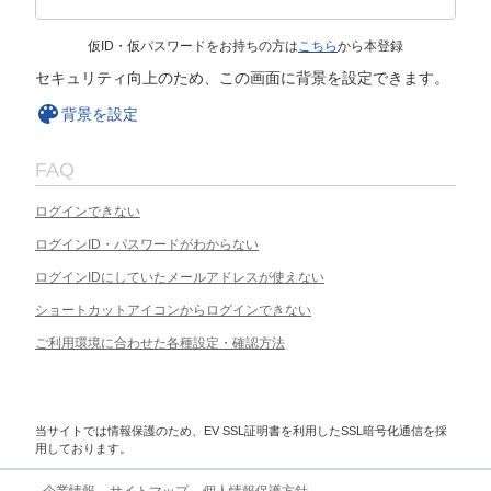
仮ID・仮パスワードをお持ちの方は
こちら
から本登録
セキュリティ向上のため、この画面に背景を設定できます。
背景を設定
FAQ
ログインできない
ログインID・パスワードがわからない
ログインIDにしていたメールアドレスが使えない
ショートカットアイコンからログインできない
ご利用環境に合わせた各種設定・確認方法
当サイトでは情報保護のため、EV SSL証明書を利用したSSL暗号化通信を採
用しております。