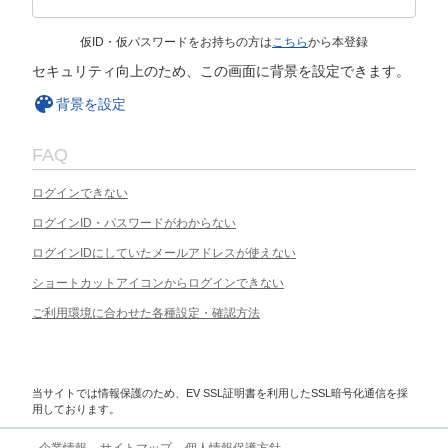
仮ID・仮パスワードをお持ちの方は
こちら
から本登録
セキュリティ向上のため、この画面に背景を設定できます。
背景を設定
FAQ
ログインできない
ログインID・パスワードがわからない
ログインIDにしていたメールアドレスが使えない
ショートカットアイコンからログインできない
ご利用環境に合わせた各種設定・確認方法
当サイトでは情報保護のため、EV SSL証明書を利用したSSL暗号化通信を採
用しております。