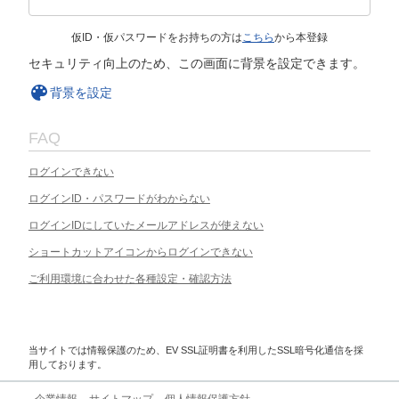
仮ID・仮パスワードをお持ちの方は
こちら
から本登録
セキュリティ向上のため、この画面に背景を設定できます。
背景を設定
FAQ
ログインできない
ログインID・パスワードがわからない
ログインIDにしていたメールアドレスが使えない
ショートカットアイコンからログインできない
ご利用環境に合わせた各種設定・確認方法
当サイトでは情報保護のため、EV SSL証明書を利用したSSL暗号化通信を採
用しております。