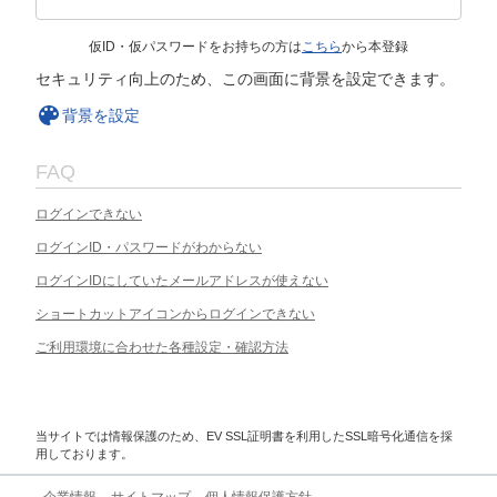
仮ID・仮パスワードをお持ちの方は
こちら
から本登録
セキュリティ向上のため、この画面に背景を設定できます。
背景を設定
FAQ
ログインできない
ログインID・パスワードがわからない
ログインIDにしていたメールアドレスが使えない
ショートカットアイコンからログインできない
ご利用環境に合わせた各種設定・確認方法
当サイトでは情報保護のため、EV SSL証明書を利用したSSL暗号化通信を採
用しております。