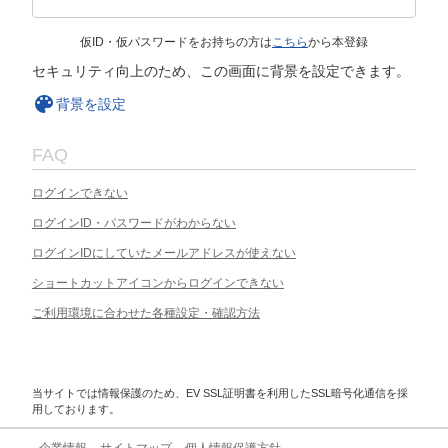
仮ID・仮パスワードをお持ちの方は
こちら
から本登録
セキュリティ向上のため、この画面に背景を設定できます。
背景を設定
FAQ
ログインできない
ログインID・パスワードがわからない
ログインIDにしていたメールアドレスが使えない
ショートカットアイコンからログインできない
ご利用環境に合わせた各種設定・確認方法
当サイトでは情報保護のため、EV SSL証明書を利用したSSL暗号化通信を採
用しております。