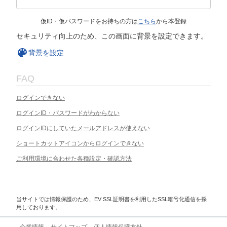
仮ID・仮パスワードをお持ちの方は
こちら
から本登録
セキュリティ向上のため、この画面に背景を設定できます。
背景を設定
FAQ
ログインできない
ログインID・パスワードがわからない
ログインIDにしていたメールアドレスが使えない
ショートカットアイコンからログインできない
ご利用環境に合わせた各種設定・確認方法
当サイトでは情報保護のため、EV SSL証明書を利用したSSL暗号化通信を採
用しております。