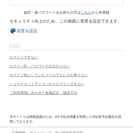
仮ID・仮パスワードをお持ちの方は
こちら
から本登録
セキュリティ向上のため、この画面に背景を設定できます。
背景を設定
FAQ
ログインできない
ログインID・パスワードがわからない
ログインIDにしていたメールアドレスが使えない
ショートカットアイコンからログインできない
ご利用環境に合わせた各種設定・確認方法
当サイトでは情報保護のため、EV SSL証明書を利用したSSL暗号化通信を採
用しております。