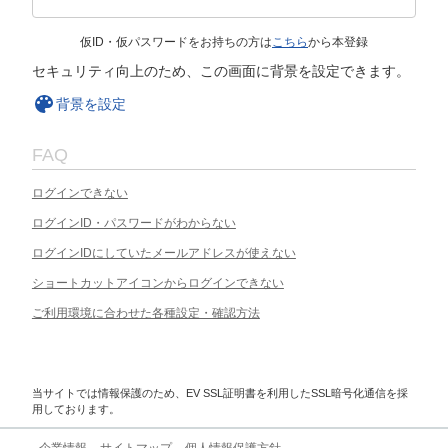
仮ID・仮パスワードをお持ちの方は
こちら
から本登録
セキュリティ向上のため、この画面に背景を設定できます。
背景を設定
FAQ
ログインできない
ログインID・パスワードがわからない
ログインIDにしていたメールアドレスが使えない
ショートカットアイコンからログインできない
ご利用環境に合わせた各種設定・確認方法
当サイトでは情報保護のため、EV SSL証明書を利用したSSL暗号化通信を採
用しております。