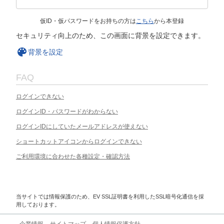
仮ID・仮パスワードをお持ちの方は
こちら
から本登録
セキュリティ向上のため、この画面に背景を設定できます。
背景を設定
FAQ
ログインできない
ログインID・パスワードがわからない
ログインIDにしていたメールアドレスが使えない
ショートカットアイコンからログインできない
ご利用環境に合わせた各種設定・確認方法
当サイトでは情報保護のため、EV SSL証明書を利用したSSL暗号化通信を採
用しております。