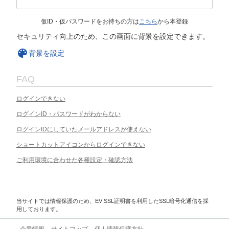
仮ID・仮パスワードをお持ちの方は
こちら
から本登録
セキュリティ向上のため、この画面に背景を設定できます。
背景を設定
FAQ
ログインできない
ログインID・パスワードがわからない
ログインIDにしていたメールアドレスが使えない
ショートカットアイコンからログインできない
ご利用環境に合わせた各種設定・確認方法
当サイトでは情報保護のため、EV SSL証明書を利用したSSL暗号化通信を採
用しております。