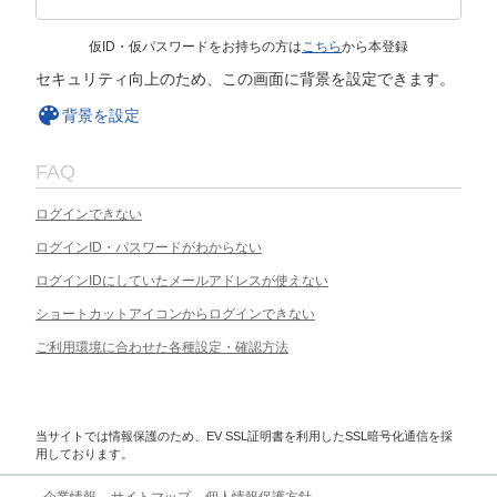
仮ID・仮パスワードをお持ちの方は
こちら
から本登録
セキュリティ向上のため、この画面に背景を設定できます。
背景を設定
FAQ
ログインできない
ログインID・パスワードがわからない
ログインIDにしていたメールアドレスが使えない
ショートカットアイコンからログインできない
ご利用環境に合わせた各種設定・確認方法
当サイトでは情報保護のため、EV SSL証明書を利用したSSL暗号化通信を採
用しております。