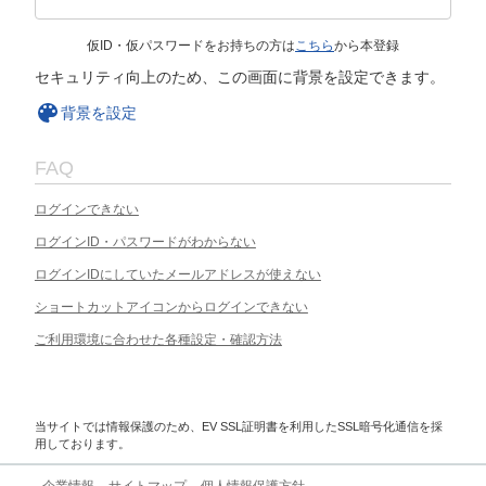
仮ID・仮パスワードをお持ちの方は
こちら
から本登録
セキュリティ向上のため、この画面に背景を設定できます。
背景を設定
FAQ
ログインできない
ログインID・パスワードがわからない
ログインIDにしていたメールアドレスが使えない
ショートカットアイコンからログインできない
ご利用環境に合わせた各種設定・確認方法
当サイトでは情報保護のため、EV SSL証明書を利用したSSL暗号化通信を採
用しております。