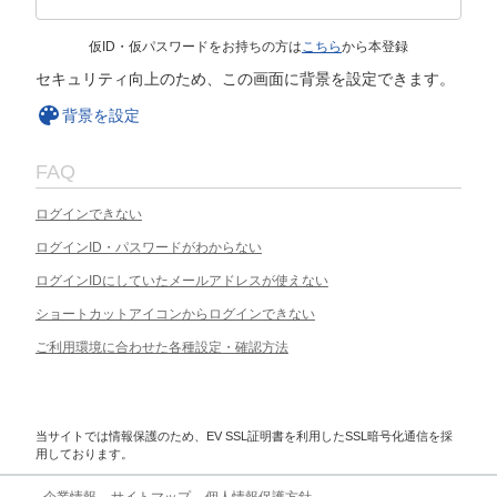
仮ID・仮パスワードをお持ちの方は
こちら
から本登録
セキュリティ向上のため、この画面に背景を設定できます。
背景を設定
FAQ
ログインできない
ログインID・パスワードがわからない
ログインIDにしていたメールアドレスが使えない
ショートカットアイコンからログインできない
ご利用環境に合わせた各種設定・確認方法
当サイトでは情報保護のため、EV SSL証明書を利用したSSL暗号化通信を採
用しております。