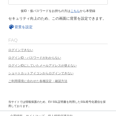
仮ID・仮パスワードをお持ちの方は
こちら
から本登録
セキュリティ向上のため、この画面に背景を設定できます。
背景を設定
FAQ
ログインできない
ログインID・パスワードがわからない
ログインIDにしていたメールアドレスが使えない
ショートカットアイコンからログインできない
ご利用環境に合わせた各種設定・確認方法
当サイトでは情報保護のため、EV SSL証明書を利用したSSL暗号化通信を採
用しております。