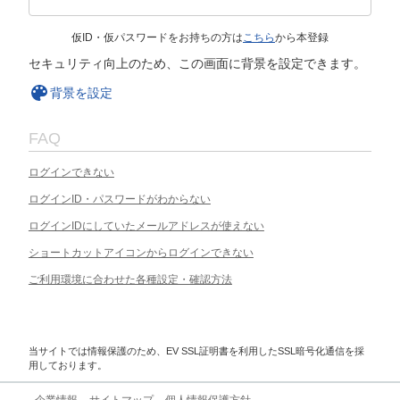
仮ID・仮パスワードをお持ちの方は
こちら
から本登録
セキュリティ向上のため、この画面に背景を設定できます。
背景を設定
FAQ
ログインできない
ログインID・パスワードがわからない
ログインIDにしていたメールアドレスが使えない
ショートカットアイコンからログインできない
ご利用環境に合わせた各種設定・確認方法
当サイトでは情報保護のため、EV SSL証明書を利用したSSL暗号化通信を採
用しております。