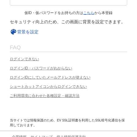
仮ID・仮パスワードをお持ちの方は
こちら
から本登録
セキュリティ向上のため、この画面に背景を設定できます。
背景を設定
FAQ
ログインできない
ログインID・パスワードがわからない
ログインIDにしていたメールアドレスが使えない
ショートカットアイコンからログインできない
ご利用環境に合わせた各種設定・確認方法
当サイトでは情報保護のため、EV SSL証明書を利用したSSL暗号化通信を採
用しております。