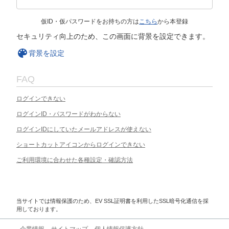
仮ID・仮パスワードをお持ちの方は
こちら
から本登録
セキュリティ向上のため、この画面に背景を設定できます。
背景を設定
FAQ
ログインできない
ログインID・パスワードがわからない
ログインIDにしていたメールアドレスが使えない
ショートカットアイコンからログインできない
ご利用環境に合わせた各種設定・確認方法
当サイトでは情報保護のため、EV SSL証明書を利用したSSL暗号化通信を採
用しております。