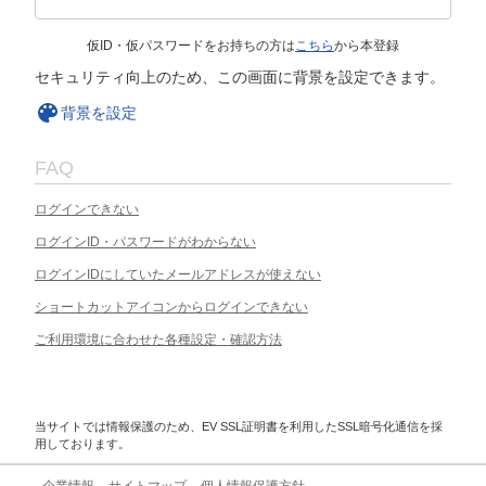
仮ID・仮パスワードをお持ちの方は
こちら
から本登録
セキュリティ向上のため、この画面に背景を設定できます。
背景を設定
FAQ
ログインできない
ログインID・パスワードがわからない
ログインIDにしていたメールアドレスが使えない
ショートカットアイコンからログインできない
ご利用環境に合わせた各種設定・確認方法
当サイトでは情報保護のため、EV SSL証明書を利用したSSL暗号化通信を採
用しております。