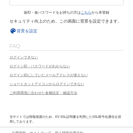
仮ID・仮パスワードをお持ちの方は
こちら
から本登録
セキュリティ向上のため、この画面に背景を設定できます。
背景を設定
FAQ
ログインできない
ログインID・パスワードがわからない
ログインIDにしていたメールアドレスが使えない
ショートカットアイコンからログインできない
ご利用環境に合わせた各種設定・確認方法
当サイトでは情報保護のため、EV SSL証明書を利用したSSL暗号化通信を採
用しております。