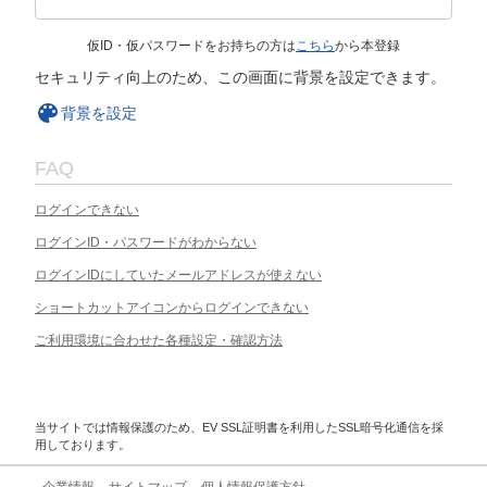
仮ID・仮パスワードをお持ちの方は
こちら
から本登録
セキュリティ向上のため、この画面に背景を設定できます。
背景を設定
FAQ
ログインできない
ログインID・パスワードがわからない
ログインIDにしていたメールアドレスが使えない
ショートカットアイコンからログインできない
ご利用環境に合わせた各種設定・確認方法
当サイトでは情報保護のため、EV SSL証明書を利用したSSL暗号化通信を採
用しております。