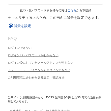
仮ID・仮パスワードをお持ちの方は
こちら
から本登録
セキュリティ向上のため、この画面に背景を設定できます。
背景を設定
FAQ
ログインできない
ログインID・パスワードがわからない
ログインIDにしていたメールアドレスが使えない
ショートカットアイコンからログインできない
ご利用環境に合わせた各種設定・確認方法
当サイトでは情報保護のため、EV SSL証明書を利用したSSL暗号化通信を採
用しております。