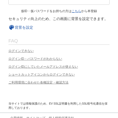
仮ID・仮パスワードをお持ちの方は
こちら
から本登録
セキュリティ向上のため、この画面に背景を設定できます。
背景を設定
FAQ
ログインできない
ログインID・パスワードがわからない
ログインIDにしていたメールアドレスが使えない
ショートカットアイコンからログインできない
ご利用環境に合わせた各種設定・確認方法
当サイトでは情報保護のため、EV SSL証明書を利用したSSL暗号化通信を採
用しております。