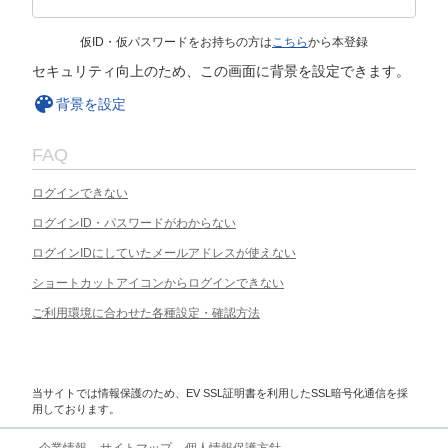
仮ID・仮パスワードをお持ちの方は
こちら
から本登録
セキュリティ向上のため、この画面に背景を設定できます。
背景を設定
FAQ
ログインできない
ログインID・パスワードがわからない
ログインIDにしていたメールアドレスが使えない
ショートカットアイコンからログインできない
ご利用環境に合わせた各種設定・確認方法
当サイトでは情報保護のため、EV SSL証明書を利用したSSL暗号化通信を採
用しております。