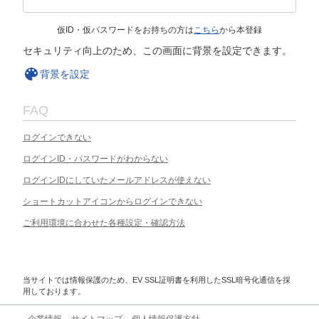
仮ID・仮パスワードをお持ちの方は
こちら
から本登録
セキュリティ向上のため、この画面に背景を設定できます。
背景を設定
FAQ
ログインできない
ログインID・パスワードがわからない
ログインIDにしていたメールアドレスが使えない
ショートカットアイコンからログインできない
ご利用環境に合わせた各種設定・確認方法
当サイトでは情報保護のため、EV SSL証明書を利用したSSL暗号化通信を採
用しております。