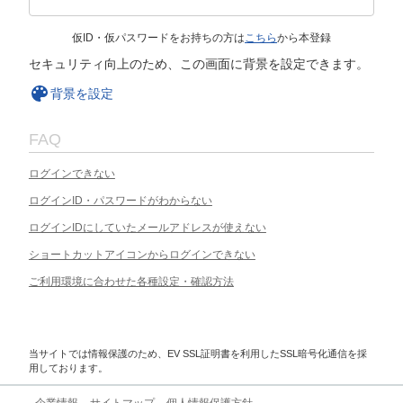
仮ID・仮パスワードをお持ちの方は
こちら
から本登録
セキュリティ向上のため、この画面に背景を設定できます。
背景を設定
FAQ
ログインできない
ログインID・パスワードがわからない
ログインIDにしていたメールアドレスが使えない
ショートカットアイコンからログインできない
ご利用環境に合わせた各種設定・確認方法
当サイトでは情報保護のため、EV SSL証明書を利用したSSL暗号化通信を採
用しております。