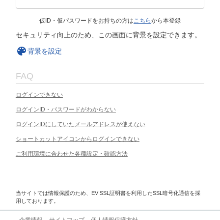
仮ID・仮パスワードをお持ちの方は
こちら
から本登録
セキュリティ向上のため、この画面に背景を設定できます。
背景を設定
FAQ
ログインできない
ログインID・パスワードがわからない
ログインIDにしていたメールアドレスが使えない
ショートカットアイコンからログインできない
ご利用環境に合わせた各種設定・確認方法
当サイトでは情報保護のため、EV SSL証明書を利用したSSL暗号化通信を採
用しております。