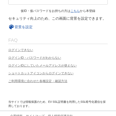
仮ID・仮パスワードをお持ちの方は
こちら
から本登録
セキュリティ向上のため、この画面に背景を設定できます。
背景を設定
FAQ
ログインできない
ログインID・パスワードがわからない
ログインIDにしていたメールアドレスが使えない
ショートカットアイコンからログインできない
ご利用環境に合わせた各種設定・確認方法
当サイトでは情報保護のため、EV SSL証明書を利用したSSL暗号化通信を採
用しております。