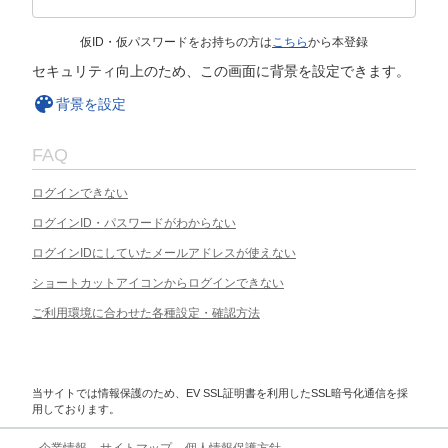
仮ID・仮パスワードをお持ちの方は
こちら
から本登録
セキュリティ向上のため、この画面に背景を設定できます。
背景を設定
FAQ
ログインできない
ログインID・パスワードがわからない
ログインIDにしていたメールアドレスが使えない
ショートカットアイコンからログインできない
ご利用環境に合わせた各種設定・確認方法
当サイトでは情報保護のため、EV SSL証明書を利用したSSL暗号化通信を採
用しております。