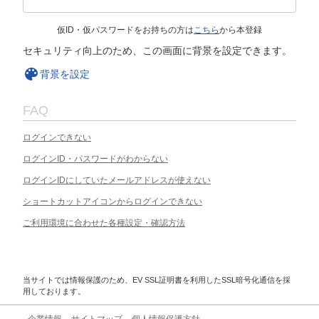
仮ID・仮パスワードをお持ちの方は
こちら
から本登録
セキュリティ向上のため、この画面に背景を設定できます。
背景を設定
FAQ
ログインできない
ログインID・パスワードがわからない
ログインIDにしていたメールアドレスが使えない
ショートカットアイコンからログインできない
ご利用環境に合わせた各種設定・確認方法
当サイトでは情報保護のため、EV SSL証明書を利用したSSL暗号化通信を採
用しております。