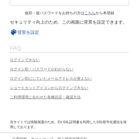
仮ID・仮パスワードをお持ちの方は
こちら
から本登録
セキュリティ向上のため、この画面に背景を設定できます。
背景を設定
FAQ
ログインできない
ログインID・パスワードがわからない
ログインIDにしていたメールアドレスが使えない
ショートカットアイコンからログインできない
ご利用環境に合わせた各種設定・確認方法
当サイトでは情報保護のため、EV SSL証明書を利用したSSL暗号化通信を採
用しております。