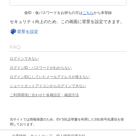
仮ID・仮パスワードをお持ちの方は
こちら
から本登録
セキュリティ向上のため、この画面に背景を設定できます。
背景を設定
FAQ
ログインできない
ログインID・パスワードがわからない
ログインIDにしていたメールアドレスが使えない
ショートカットアイコンからログインできない
ご利用環境に合わせた各種設定・確認方法
当サイトでは情報保護のため、EV SSL証明書を利用したSSL暗号化通信を採
用しております。