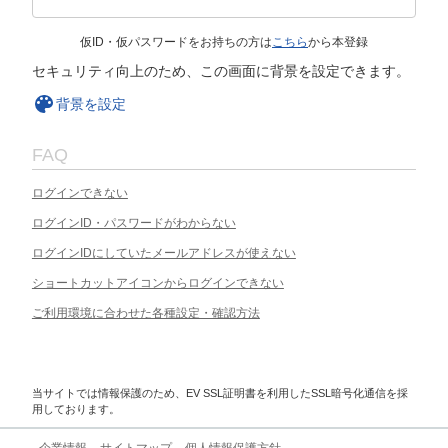
仮ID・仮パスワードをお持ちの方は
こちら
から本登録
セキュリティ向上のため、この画面に背景を設定できます。
背景を設定
FAQ
ログインできない
ログインID・パスワードがわからない
ログインIDにしていたメールアドレスが使えない
ショートカットアイコンからログインできない
ご利用環境に合わせた各種設定・確認方法
当サイトでは情報保護のため、EV SSL証明書を利用したSSL暗号化通信を採
用しております。