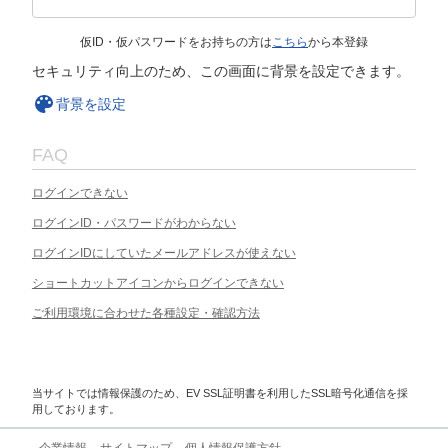
仮ID・仮パスワードをお持ちの方は
こちら
から本登録
セキュリティ向上のため、この画面に背景を設定できます。
背景を設定
FAQ
ログインできない
ログインID・パスワードがわからない
ログインIDにしていたメールアドレスが使えない
ショートカットアイコンからログインできない
ご利用環境に合わせた各種設定・確認方法
当サイトでは情報保護のため、EV SSL証明書を利用したSSL暗号化通信を採
用しております。