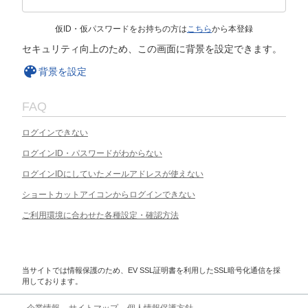
仮ID・仮パスワードをお持ちの方は
こちら
から本登録
セキュリティ向上のため、この画面に背景を設定できます。
背景を設定
FAQ
ログインできない
ログインID・パスワードがわからない
ログインIDにしていたメールアドレスが使えない
ショートカットアイコンからログインできない
ご利用環境に合わせた各種設定・確認方法
当サイトでは情報保護のため、EV SSL証明書を利用したSSL暗号化通信を採
用しております。