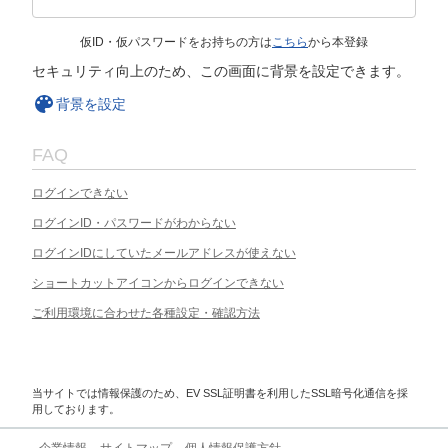
仮ID・仮パスワードをお持ちの方は
こちら
から本登録
セキュリティ向上のため、この画面に背景を設定できます。
背景を設定
FAQ
ログインできない
ログインID・パスワードがわからない
ログインIDにしていたメールアドレスが使えない
ショートカットアイコンからログインできない
ご利用環境に合わせた各種設定・確認方法
当サイトでは情報保護のため、EV SSL証明書を利用したSSL暗号化通信を採
用しております。