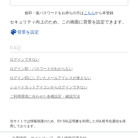
仮ID・仮パスワードをお持ちの方は
こちら
から本登録
セキュリティ向上のため、この画面に背景を設定できます。
背景を設定
FAQ
ログインできない
ログインID・パスワードがわからない
ログインIDにしていたメールアドレスが使えない
ショートカットアイコンからログインできない
ご利用環境に合わせた各種設定・確認方法
当サイトでは情報保護のため、EV SSL証明書を利用したSSL暗号化通信を採
用しております。