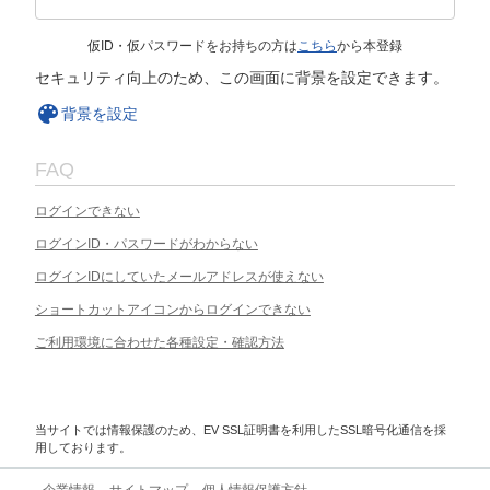
仮ID・仮パスワードをお持ちの方は
こちら
から本登録
セキュリティ向上のため、この画面に背景を設定できます。
背景を設定
FAQ
ログインできない
ログインID・パスワードがわからない
ログインIDにしていたメールアドレスが使えない
ショートカットアイコンからログインできない
ご利用環境に合わせた各種設定・確認方法
当サイトでは情報保護のため、EV SSL証明書を利用したSSL暗号化通信を採
用しております。