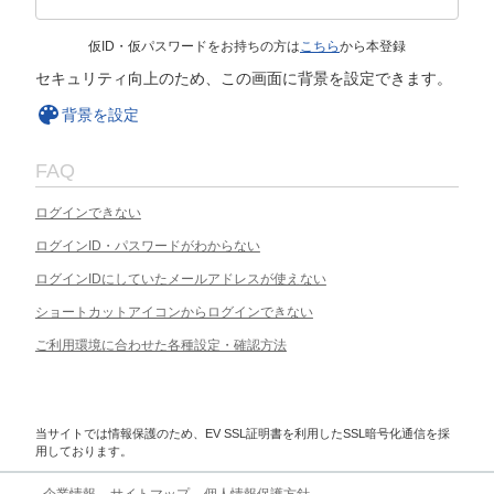
仮ID・仮パスワードをお持ちの方は
こちら
から本登録
セキュリティ向上のため、この画面に背景を設定できます。
背景を設定
FAQ
ログインできない
ログインID・パスワードがわからない
ログインIDにしていたメールアドレスが使えない
ショートカットアイコンからログインできない
ご利用環境に合わせた各種設定・確認方法
当サイトでは情報保護のため、EV SSL証明書を利用したSSL暗号化通信を採
用しております。