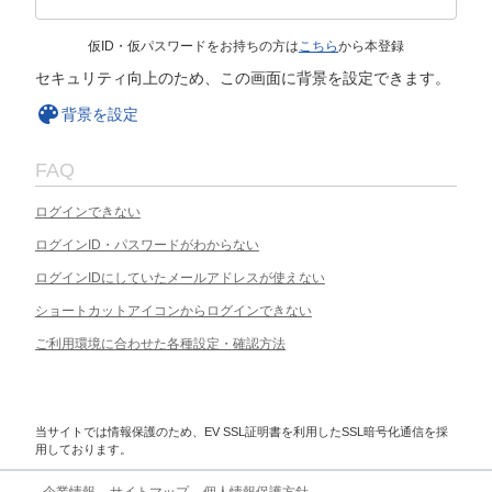
仮ID・仮パスワードをお持ちの方は
こちら
から本登録
セキュリティ向上のため、この画面に背景を設定できます。
背景を設定
FAQ
ログインできない
ログインID・パスワードがわからない
ログインIDにしていたメールアドレスが使えない
ショートカットアイコンからログインできない
ご利用環境に合わせた各種設定・確認方法
当サイトでは情報保護のため、EV SSL証明書を利用したSSL暗号化通信を採
用しております。