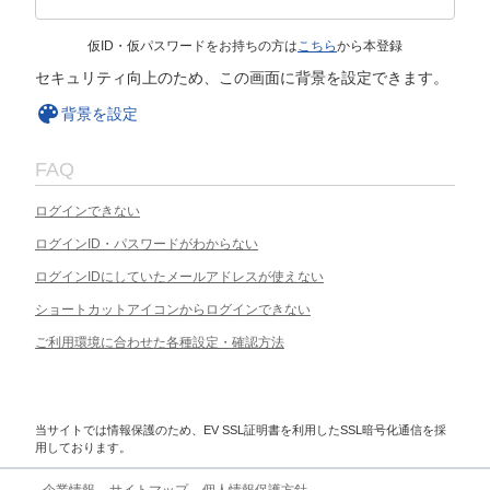
仮ID・仮パスワードをお持ちの方は
こちら
から本登録
セキュリティ向上のため、この画面に背景を設定できます。
背景を設定
FAQ
ログインできない
ログインID・パスワードがわからない
ログインIDにしていたメールアドレスが使えない
ショートカットアイコンからログインできない
ご利用環境に合わせた各種設定・確認方法
当サイトでは情報保護のため、EV SSL証明書を利用したSSL暗号化通信を採
用しております。