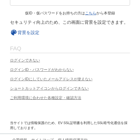
仮ID・仮パスワードをお持ちの方は
こちら
から本登録
セキュリティ向上のため、この画面に背景を設定できます。
背景を設定
FAQ
ログインできない
ログインID・パスワードがわからない
ログインIDにしていたメールアドレスが使えない
ショートカットアイコンからログインできない
ご利用環境に合わせた各種設定・確認方法
当サイトでは情報保護のため、EV SSL証明書を利用したSSL暗号化通信を採
用しております。