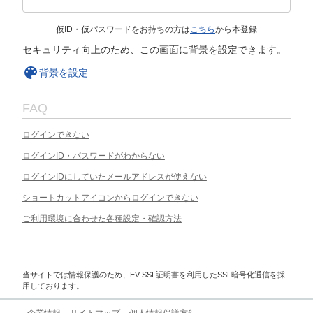
仮ID・仮パスワードをお持ちの方は
こちら
から本登録
セキュリティ向上のため、この画面に背景を設定できます。
背景を設定
FAQ
ログインできない
ログインID・パスワードがわからない
ログインIDにしていたメールアドレスが使えない
ショートカットアイコンからログインできない
ご利用環境に合わせた各種設定・確認方法
当サイトでは情報保護のため、EV SSL証明書を利用したSSL暗号化通信を採
用しております。