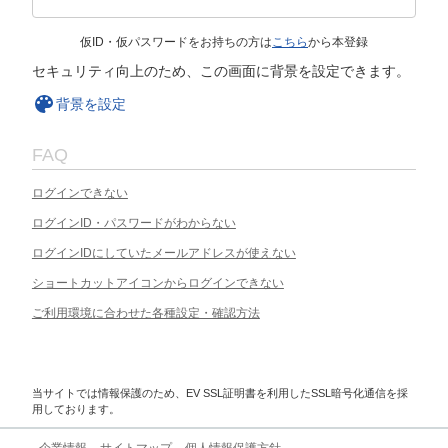
仮ID・仮パスワードをお持ちの方は
こちら
から本登録
セキュリティ向上のため、この画面に背景を設定できます。
背景を設定
FAQ
ログインできない
ログインID・パスワードがわからない
ログインIDにしていたメールアドレスが使えない
ショートカットアイコンからログインできない
ご利用環境に合わせた各種設定・確認方法
当サイトでは情報保護のため、EV SSL証明書を利用したSSL暗号化通信を採
用しております。