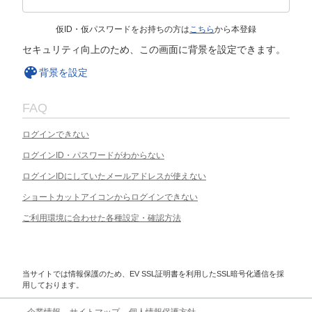
仮ID・仮パスワードをお持ちの方は
こちら
から本登録
セキュリティ向上のため、この画面に背景を設定できます。
背景を設定
FAQ
ログインできない
ログインID・パスワードがわからない
ログインIDにしていたメールアドレスが使えない
ショートカットアイコンからログインできない
ご利用環境に合わせた各種設定・確認方法
当サイトでは情報保護のため、EV SSL証明書を利用したSSL暗号化通信を採
用しております。