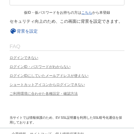
仮ID・仮パスワードをお持ちの方は
こちら
から本登録
セキュリティ向上のため、この画面に背景を設定できます。
背景を設定
FAQ
ログインできない
ログインID・パスワードがわからない
ログインIDにしていたメールアドレスが使えない
ショートカットアイコンからログインできない
ご利用環境に合わせた各種設定・確認方法
当サイトでは情報保護のため、EV SSL証明書を利用したSSL暗号化通信を採
用しております。