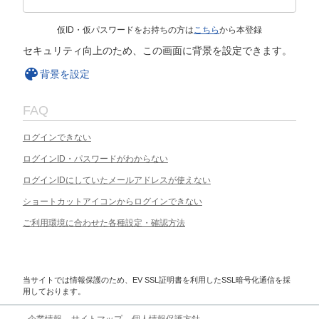
仮ID・仮パスワードをお持ちの方は
こちら
から本登録
セキュリティ向上のため、この画面に背景を設定できます。
背景を設定
FAQ
ログインできない
ログインID・パスワードがわからない
ログインIDにしていたメールアドレスが使えない
ショートカットアイコンからログインできない
ご利用環境に合わせた各種設定・確認方法
当サイトでは情報保護のため、EV SSL証明書を利用したSSL暗号化通信を採
用しております。