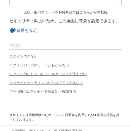
仮ID・仮パスワードをお持ちの方は
こちら
から本登録
セキュリティ向上のため、この画面に背景を設定できます。
背景を設定
FAQ
ログインできない
ログインID・パスワードがわからない
ログインIDにしていたメールアドレスが使えない
ショートカットアイコンからログインできない
ご利用環境に合わせた各種設定・確認方法
当サイトでは情報保護のため、EV SSL証明書を利用したSSL暗号化通信を採
用しております。