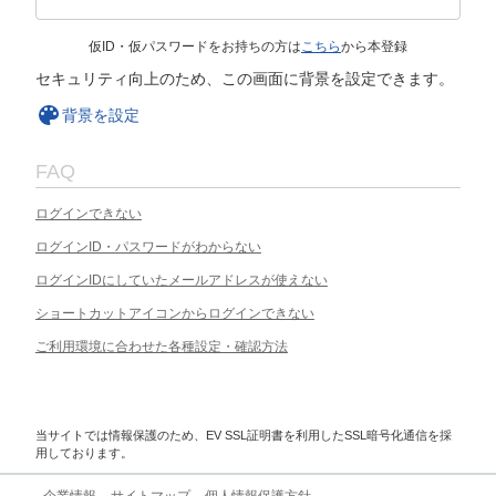
仮ID・仮パスワードをお持ちの方は
こちら
から本登録
セキュリティ向上のため、この画面に背景を設定できます。
背景を設定
FAQ
ログインできない
ログインID・パスワードがわからない
ログインIDにしていたメールアドレスが使えない
ショートカットアイコンからログインできない
ご利用環境に合わせた各種設定・確認方法
当サイトでは情報保護のため、EV SSL証明書を利用したSSL暗号化通信を採
用しております。