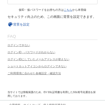
仮ID・仮パスワードをお持ちの方は
こちら
から本登録
セキュリティ向上のため、この画面に背景を設定できます。
背景を設定
FAQ
ログインできない
ログインID・パスワードがわからない
ログインIDにしていたメールアドレスが使えない
ショートカットアイコンからログインできない
ご利用環境に合わせた各種設定・確認方法
当サイトでは情報保護のため、EV SSL証明書を利用したSSL暗号化通信を採
用しております。